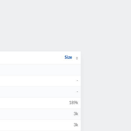
Size
-
-
189k
3k
3k