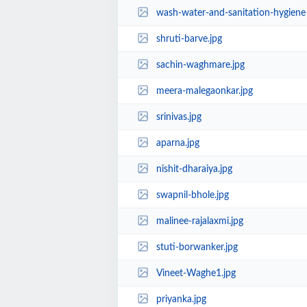
wash-water-and-sanitation-hygiene 
shruti-barve.jpg
sachin-waghmare.jpg
meera-malegaonkar.jpg
srinivas.jpg
aparna.jpg
nishit-dharaiya.jpg
swapnil-bhole.jpg
malinee-rajalaxmi.jpg
stuti-borwanker.jpg
Vineet-Waghe1.jpg
priyanka.jpg