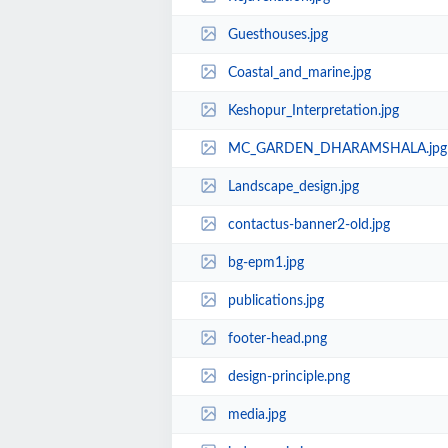
Guesthouses.jpg
Coastal_and_marine.jpg
Keshopur_Interpretation.jpg
MC_GARDEN_DHARAMSHALA.jpg
Landscape_design.jpg
contactus-banner2-old.jpg
bg-epm1.jpg
publications.jpg
footer-head.png
design-principle.png
media.jpg