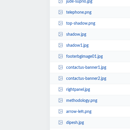
jude-suprio.jpg
telephone.png
top-shadow.png
shadow.jpg
shadow1.jpg
footerbgimage01.jpg
contactus-banner1.jpg
contactus-banner2.jpg
rightpanel.jpg
methodology.png
arrow-left.png
dipesh.jpg