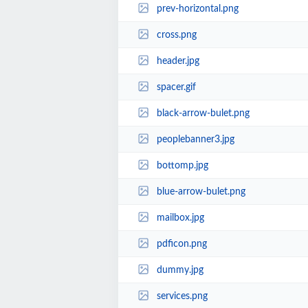
prev-horizontal.png
cross.png
header.jpg
spacer.gif
black-arrow-bulet.png
peoplebanner3.jpg
bottomp.jpg
blue-arrow-bulet.png
mailbox.jpg
pdficon.png
dummy.jpg
services.png