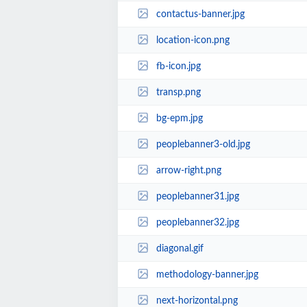
contactus-banner.jpg
location-icon.png
fb-icon.jpg
transp.png
bg-epm.jpg
peoplebanner3-old.jpg
arrow-right.png
peoplebanner31.jpg
peoplebanner32.jpg
diagonal.gif
methodology-banner.jpg
next-horizontal.png