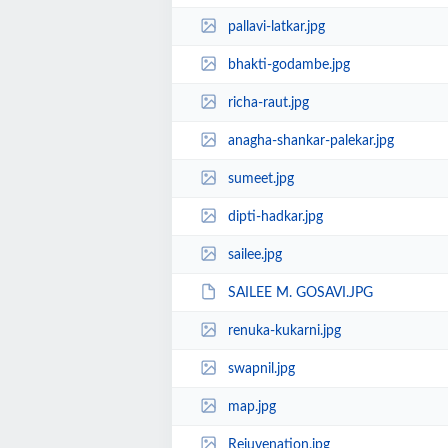
pallavi-latkar.jpg
bhakti-godambe.jpg
richa-raut.jpg
anagha-shankar-palekar.jpg
sumeet.jpg
dipti-hadkar.jpg
sailee.jpg
SAILEE M. GOSAVI.JPG
renuka-kukarni.jpg
swapnil.jpg
map.jpg
Rejuvenation.jpg