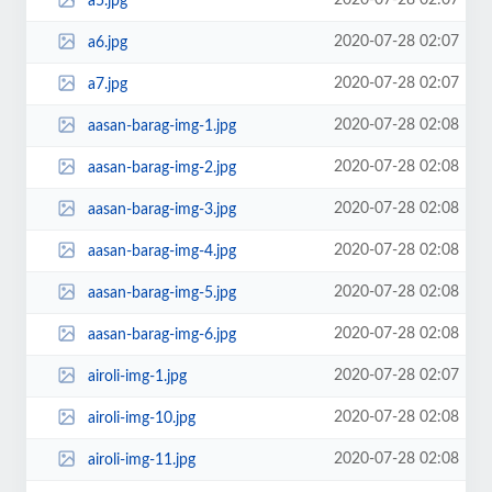
2020-07-28 02:07
a5.jpg
2020-07-28 02:07
a6.jpg
2020-07-28 02:07
a7.jpg
2020-07-28 02:08
aasan-barag-img-1.jpg
2020-07-28 02:08
aasan-barag-img-2.jpg
2020-07-28 02:08
aasan-barag-img-3.jpg
2020-07-28 02:08
aasan-barag-img-4.jpg
2020-07-28 02:08
aasan-barag-img-5.jpg
2020-07-28 02:08
aasan-barag-img-6.jpg
2020-07-28 02:07
airoli-img-1.jpg
2020-07-28 02:08
airoli-img-10.jpg
2020-07-28 02:08
airoli-img-11.jpg