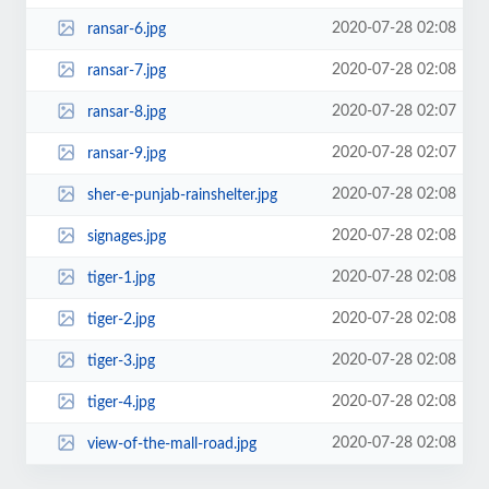
2020-07-28 02:08
ransar-6.jpg
2020-07-28 02:08
ransar-7.jpg
2020-07-28 02:07
ransar-8.jpg
2020-07-28 02:07
ransar-9.jpg
2020-07-28 02:08
sher-e-punjab-rainshelter.jpg
2020-07-28 02:08
signages.jpg
2020-07-28 02:08
tiger-1.jpg
2020-07-28 02:08
tiger-2.jpg
2020-07-28 02:08
tiger-3.jpg
2020-07-28 02:08
tiger-4.jpg
2020-07-28 02:08
view-of-the-mall-road.jpg