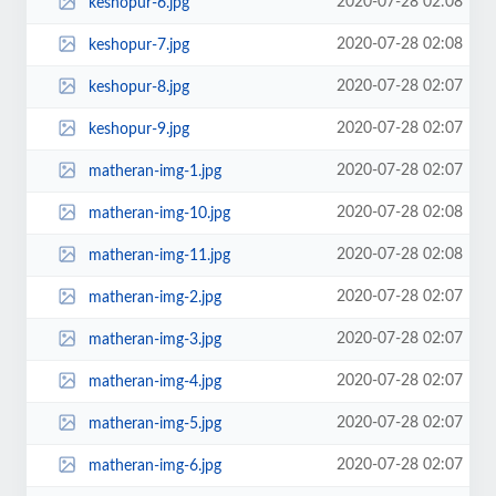
2020-07-28 02:08
keshopur-6.jpg
2020-07-28 02:08
keshopur-7.jpg
2020-07-28 02:07
keshopur-8.jpg
2020-07-28 02:07
keshopur-9.jpg
2020-07-28 02:07
matheran-img-1.jpg
2020-07-28 02:08
matheran-img-10.jpg
2020-07-28 02:08
matheran-img-11.jpg
2020-07-28 02:07
matheran-img-2.jpg
2020-07-28 02:07
matheran-img-3.jpg
2020-07-28 02:07
matheran-img-4.jpg
2020-07-28 02:07
matheran-img-5.jpg
2020-07-28 02:07
matheran-img-6.jpg