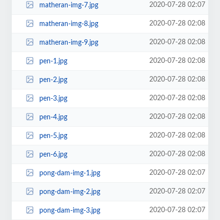
2020-07-28 02:07
matheran-img-7.jpg
2020-07-28 02:08
matheran-img-8.jpg
2020-07-28 02:08
matheran-img-9.jpg
2020-07-28 02:08
pen-1.jpg
2020-07-28 02:08
pen-2.jpg
2020-07-28 02:08
pen-3.jpg
2020-07-28 02:08
pen-4.jpg
2020-07-28 02:08
pen-5.jpg
2020-07-28 02:08
pen-6.jpg
2020-07-28 02:07
pong-dam-img-1.jpg
2020-07-28 02:07
pong-dam-img-2.jpg
2020-07-28 02:07
pong-dam-img-3.jpg