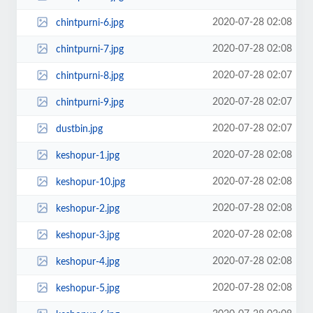
2020-07-28 02:08
chintpurni-6.jpg
2020-07-28 02:08
chintpurni-7.jpg
2020-07-28 02:07
chintpurni-8.jpg
2020-07-28 02:07
chintpurni-9.jpg
2020-07-28 02:07
dustbin.jpg
2020-07-28 02:08
keshopur-1.jpg
2020-07-28 02:08
keshopur-10.jpg
2020-07-28 02:08
keshopur-2.jpg
2020-07-28 02:08
keshopur-3.jpg
2020-07-28 02:08
keshopur-4.jpg
2020-07-28 02:08
keshopur-5.jpg