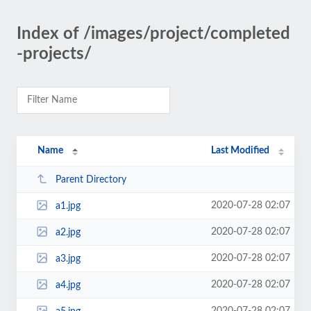
Index of /images/project/completed
-projects/
Name
Last Modified
Parent Directory
2020-07-28 02:07
a1.jpg
2020-07-28 02:07
a2.jpg
2020-07-28 02:07
a3.jpg
2020-07-28 02:07
a4.jpg